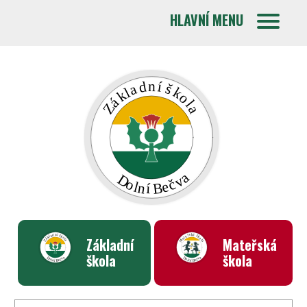
HLAVNÍ MENU
Základní
Mateřská
škola
škola